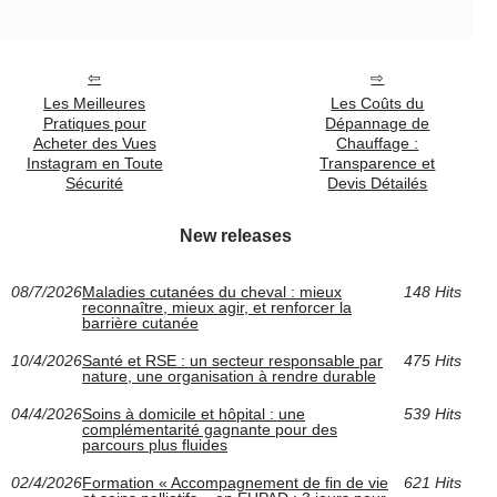
Les Meilleures
Les Coûts du
Pratiques pour
Dépannage de
Acheter des Vues
Chauffage :
Instagram en Toute
Transparence et
Sécurité
Devis Détailés
New releases
08/7/2026
Maladies cutanées du cheval : mieux
148 Hits
reconnaître, mieux agir, et renforcer la
barrière cutanée
10/4/2026
Santé et RSE : un secteur responsable par
475 Hits
nature, une organisation à rendre durable
04/4/2026
Soins à domicile et hôpital : une
539 Hits
complémentarité gagnante pour des
parcours plus fluides
02/4/2026
Formation « Accompagnement de fin de vie
621 Hits