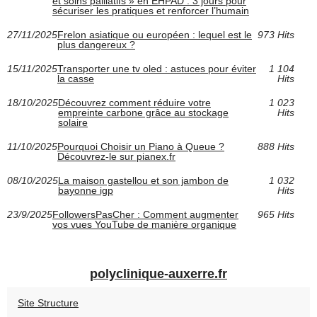
et soins palliatifs » en EHPAD : 3 jours pour
sécuriser les pratiques et renforcer l’humain
27/11/2025
Frelon asiatique ou européen : lequel est le
973 Hits
plus dangereux ?
15/11/2025
Transporter une tv oled : astuces pour éviter
1 104
la casse
Hits
18/10/2025
Découvrez comment réduire votre
1 023
empreinte carbone grâce au stockage
Hits
solaire
11/10/2025
Pourquoi Choisir un Piano à Queue ?
888 Hits
Découvrez-le sur pianex.fr
08/10/2025
La maison gastellou et son jambon de
1 032
bayonne igp
Hits
23/9/2025
FollowersPasCher : Comment augmenter
965 Hits
vos vues YouTube de manière organique
polyclinique-auxerre.fr
Site Structure