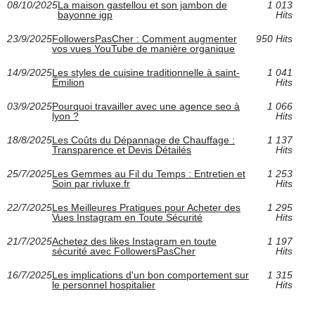
08/10/2025
La maison gastellou et son jambon de
1 013
bayonne igp
Hits
23/9/2025
FollowersPasCher : Comment augmenter
950 Hits
vos vues YouTube de manière organique
14/9/2025
Les styles de cuisine traditionnelle à saint-
1 041
Émilion
Hits
03/9/2025
Pourquoi travailler avec une agence seo à
1 066
lyon ?
Hits
18/8/2025
Les Coûts du Dépannage de Chauffage :
1 137
Transparence et Devis Détailés
Hits
25/7/2025
Les Gemmes au Fil du Temps : Entretien et
1 253
Soin par rivluxe.fr
Hits
22/7/2025
Les Meilleures Pratiques pour Acheter des
1 295
Vues Instagram en Toute Sécurité
Hits
21/7/2025
Achetez des likes Instagram en toute
1 197
sécurité avec FollowersPasCher
Hits
16/7/2025
Les implications d'un bon comportement sur
1 315
le personnel hospitalier
Hits